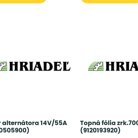
r alternátora 14V/55A
Topná fólia zrk.70
0505900)
(9120193920)