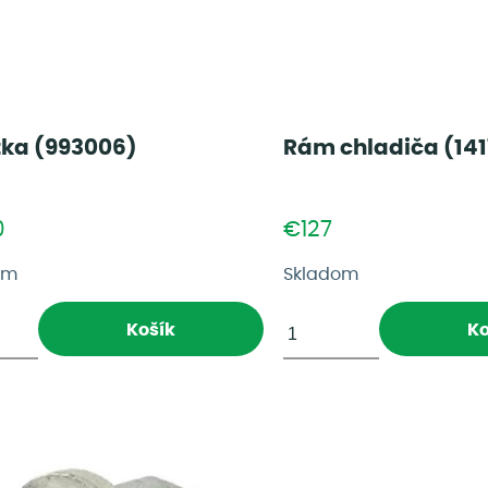
tka (993006)
Rám chladiča (14
0
€127
om
Skladom
Košík
Ko