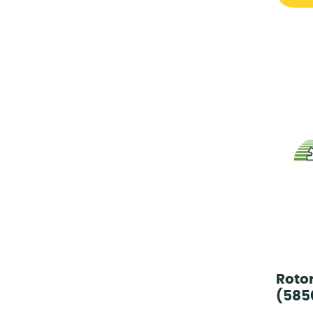
Roto
(585