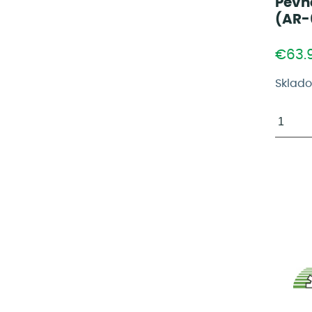
Pevn
(AR-
€63.
Sklad