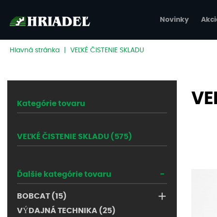
Novinky
Akci
Hlavná stránka
|
VEĽKÉ ČISTENIE SKLADU
VE
Kategórie tovaru
VEĽKÉ ČISTENIE SKLADU (575)
-
Ďalšie kategórie tovaru
+
BOBCAT (15)
VÝDAJNÁ TECHNIKA (25)