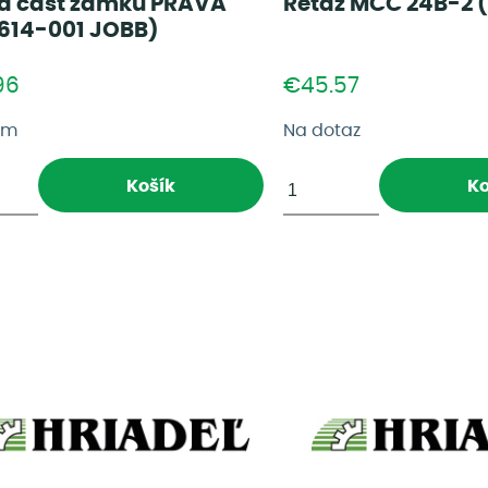
á časť zámku PRAVÁ
Reťaz MCC 24B-2 
614-001 JOBB)
96
€45.57
om
Na dotaz
Košík
Ko