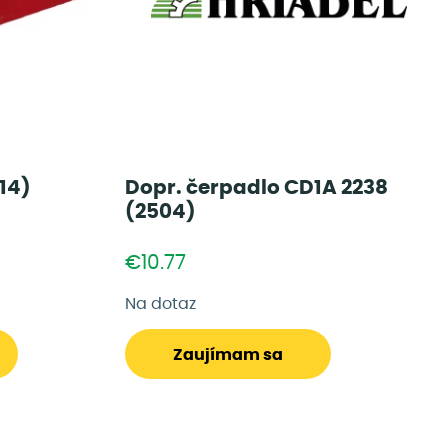
14)
Dopr. čerpadlo CD1A 2238
(2504)
€10.77
Na dotaz
Zaujímam sa