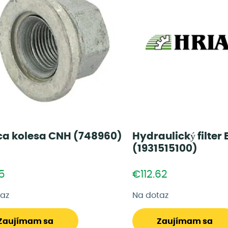
ca kolesa CNH (748960)
Hydraulický filter
(1931515100)
5
€112.62
taz
Na dotaz
Zaujímam sa
Zaujímam sa