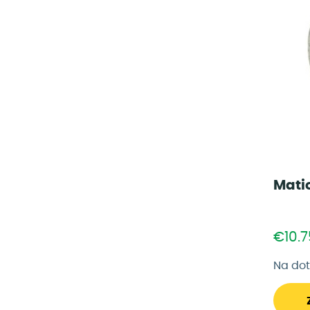
Mati
€10.7
Na do