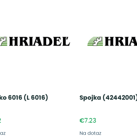
ko 6016 (L 6016)
Spojka (42442001
2
€7.23
taz
Na dotaz