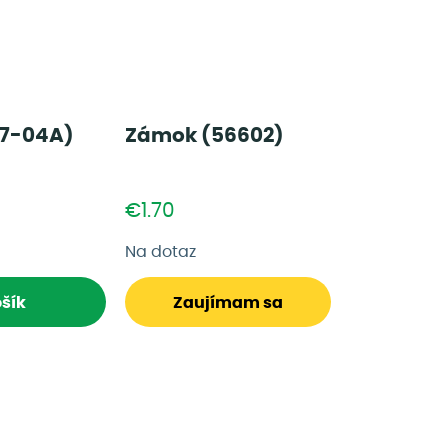
17-04A)
Zámok (56602)
€1.70
Na dotaz
šík
Zaujímam sa