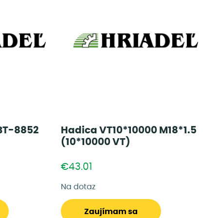
 BT-8852
Hadica VT10*10000 M18*1.5
(10*10000 VT)
€43.01
Na dotaz
Zaujímam sa