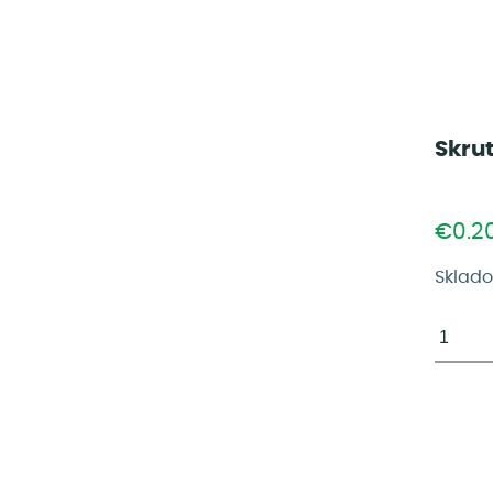
Skru
€0.2
Sklad