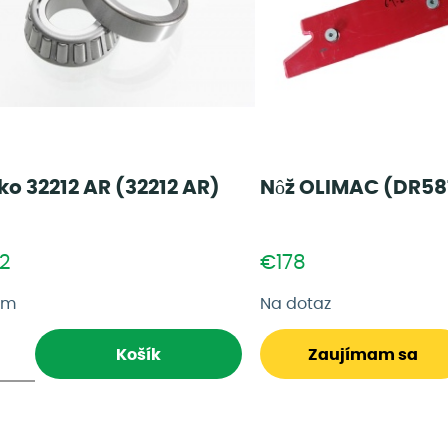
ko 32212 AR (32212 AR)
Nôž OLIMAC (DR58
02
€178
om
Na dotaz
Košík
Zaujímam sa