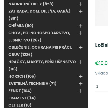
+
NÁHRADNÉ DIELY (858)
+
ZÁHRADA, DOM, DIELŇA, GARÁŽ
(691)
+
CHÉMIA (90)
+
CHOV , POĽNOHOSPODÁRSTVO,
LESNÍCTVO (267)
Ložis
+
OBLEČENIE, OCHRANA PRI PRÁCI,
OBUV (1226)
+
HRAČKY, MAKETY, PRÍSLUŠENSTVO
€10.
(116)
Sklad
+
HORSCH (106)
+
SVETELNÁ TECHNIKA (71)
+
FENDT (104)
FRAMEST (34)
OEHLER (18)