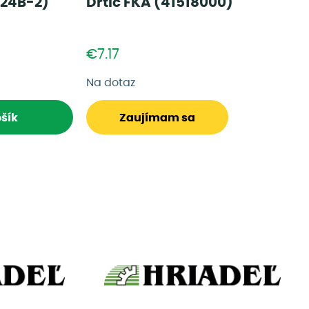
(24B-2)
Drtič FKA (41518000)
€7.17
Na dotaz
šík
Zaujímam sa