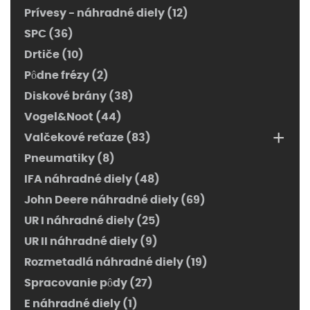
Prívesy - náhradné diely (12)
SPC (36)
Drtiče (10)
Pôdne frézy (2)
Diskové brány (38)
Vogel&Noot (44)
+
Valčekové reťaze (83)
Pneumatiky (8)
IFA náhradné diely (48)
John Deere náhradné diely (69)
UR I náhradné diely (25)
UR II náhradné diely (9)
Rozmetadlá náhradné diely (19)
Spracovanie pôdy (27)
E náhradné diely (1)