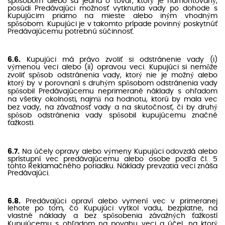
spôsobom alebo sa jedná o tovar, ktorý je namontovaný,
posúdi Predávajúci možnosť vytknutia vady po dohode s
Kupujúcim priamo na mieste alebo iným vhodným
spôsobom. Kupujúci je v takomto prípade povinný poskytnúť
Predávajúcemu potrebnú súčinnosť.
6.6.
Kupujúci má právo zvoliť si odstránenie vady (i)
výmenou veci alebo (ii) opravou veci. Kupujúci si nemôže
zvoliť spôsob odstránenia vady, ktorý nie je možný alebo
ktorý by v porovnaní s druhým spôsobom odstránenia vady
spôsobil Predávajúcemu neprimerané náklady s ohľadom
na všetky okolnosti, najmä na hodnotu, ktorú by mala vec
bez vady, na závažnosť vady a na skutočnosť, či by druhý
spôsob odstránenia vady spôsobil kupujúcemu značné
ťažkosti.
6.7.
Na účely opravy alebo výmeny Kupujúci odovzdá alebo
sprístupní vec predávajúcemu alebo osobe podľa čl. 5
tohto Reklamačného poriadku. Náklady prevzatia veci znáša
Predávajúci.
6.8.
Predávajúci opraví alebo vymení vec v primeranej
lehote po tom, čo Kupujúci vytkol vadu, bezplatne, na
vlastné náklady a bez spôsobenia závažných ťažkostí
Kupujúcemu s ohľadom na povahu veci a účel, na ktorý