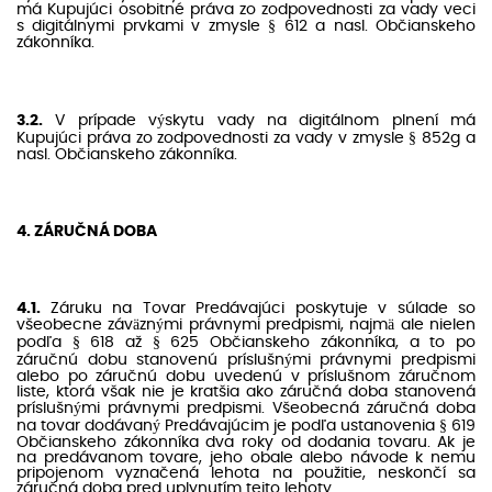
má Kupujúci osobitné práva zo zodpovednosti za vady veci
s digitálnymi prvkami v zmysle § 612 a nasl. Občianskeho
zákonníka.
3.2.
V prípade výskytu vady na digitálnom plnení má
Kupujúci práva zo zodpovednosti za vady v zmysle § 852g a
nasl. Občianskeho zákonníka.
4. ZÁRUČNÁ DOBA
4.1.
Záruku na Tovar Predávajúci poskytuje v súlade so
všeobecne záväznými právnymi predpismi, najmä ale nielen
podľa § 618 až § 625 Občianskeho zákonníka, a to po
záručnú dobu stanovenú príslušnými právnymi predpismi
alebo po záručnú dobu uvedenú v príslušnom záručnom
liste, ktorá však nie je kratšia ako záručná doba stanovená
príslušnými právnymi predpismi. Všeobecná záručná doba
na tovar dodávaný Predávajúcim je podľa ustanovenia § 619
Občianskeho zákonníka dva roky od dodania tovaru. Ak je
na predávanom tovare, jeho obale alebo návode k nemu
pripojenom vyznačená lehota na použitie, neskončí sa
záručná doba pred uplynutím tejto lehoty.