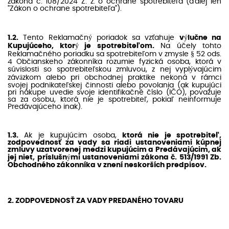
zákona č. 108/2024 Z. z. o ochrane spotrebiteľa (ďalej len
"Zákon o ochrane spotrebiteľa").
1.2.
Tento Reklamačný poriadok sa vzťahuje
výlučne na
Kupujúceho, ktorý je spotrebiteľom.
Na účely tohto
Reklamačného poriadku sa spotrebiteľom v zmysle § 52 ods.
4 Občianskeho zákonníka rozumie fyzická osoba, ktorá v
súvislosti so spotrebiteľskou zmluvou, z nej vyplývajúcim
záväzkom alebo pri obchodnej praktike nekoná v rámci
svojej podnikateľskej činnosti alebo povolania (ak kupujúci
pri nákupe uvedie svoje identifikačné číslo (IČO), považuje
sa za osobu, ktorá nie je spotrebiteľ, pokiaľ neinformuje
Predávajúceho inak).
1.3.
Ak je kupujúcim osoba,
ktorá nie je spotrebiteľ,
zodpovednosť za vady sa riadi ustanoveniami kúpnej
zmluvy uzatvorenej medzi kupujúcim a Predávajúcim, ak
jej niet, príslušnými ustanoveniami zákona č. 513/1991 Zb.
Obchodného zákonníka v znení neskorších predpisov.
2. ZODPOVEDNOSŤ ZA VADY PREDANÉHO TOVARU