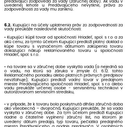
predávajúci zodpovedá za vady (záručnej doby). Ak vadu v
uvedenej lehote u Predávajúceho nevytkne, práva zo
zodpovednosti za vady mu zaniknú.
6.2.
Kupujúci na účely uplatnenia práv zo zodpovednosti za
vady preukáže nasledovné skutočnosti:
• Kupujúci kúpil tovar od spoločnosti Hriadeľ, spol. s r.o a za
akú cenu; za týmto účelom Kupujúci predloží platný doklad o
kúpe tovaru s vyznačeným dátumom zakúpenia tovaru
dokazujúci nákup reklamovaného tovaru u spoločnosti
Hriadeľ, spol. s r.o.
• na tovare sa v záručnej dobe vyskytla vada (a nejedná sa
o vadu, na ktorú sa záruka v zmysle čl. 6.12. tohto
Reklamačného poriadku alebo platných právnych predpisov
nevzťahuje); Kupujúci predloží vadný tovar v predajnom
mieste Predávajúceho spoločnosti Hriadeľ, spol. s r.o alebo
vadu preukáže určenej osobe - servisnému technikovi v
autorizovanom servisnom stredisku,
• v prípade, že k tovaru bola poskytnutá dlhšia záručná doba
ako všeobecná – dvojročná, Kupujúci preukáže, že sa vada
vyskytla v záručnej dobe. Za tým účelom predloží Kupujúci
riadne a čitateľne vyplnený záručný list, na ktorom je
uvedený dátum predaja, typ tovaru, pečiatka predajného
miesta Predávajúceho a podpis predavača. V osobitných