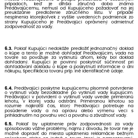
prípadoch, keď je dlhšia záručná doba známa
Predávajúcemu, nemusí od Kupujúceho požadovať na jej
preukázanie predloženie záručného listu. V prípade
nesplnenia ktorejkoľvek z vyššie uvedených podmienok zo
strany Kupujúceho je Predávajúci oprávnený odmietnuť
zodpovednosť za vady.
6.3.
Pokiaľ Kupujúci nedokáže predložiť jednoznačný doklad
o kúpe a tento je možné dohľadať Predávajúcim, vada na
tovare sa považuje za vytknutú dňom, kedy bol doklad
dohľadaný. Kupujúci je povinný poskytnúť súčinnosť pri
dohľadávaní dokladu o kúpe a poskytnutí informácie o dni
nákupu, špecifikácia tovaru príp. iné identifikačné údaje.
6.4.
Predávajúci poskytne kupujúcemu písomné potvrdenie
o vytknutí vady bezodkladne po vytknutí vady kupujúcim.
Predávajúci v potvrdení o vytknutí vady uvedie primeranú
lehotu, v ktorej vadu odstráni. Primeranou lehotou sa
rozumie najkratší čas, ktorý Predávajúci potrebuje na
posúdenie vady a na opravu alebo výmenu veci s
prihliadnutím na povahu veci a povahu a závažnosť vady.
6.5.
Pokiaľ by uplatnenie práv zodpovednosti za vady
spôsobovalo vážne problémy, najmä z dôvodu, že tovar nie je
možné dopraviť do miesta uplatnenia reklamácie bežným