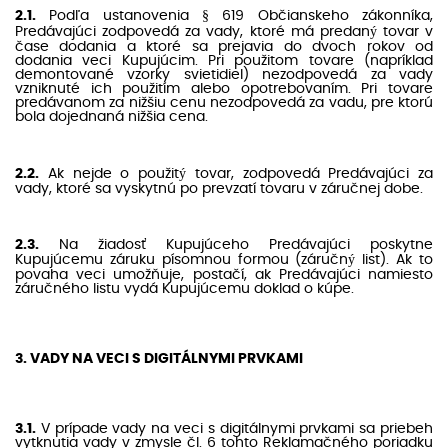
2.1.
Podľa ustanovenia § 619 Občianskeho zákonníka,
Predávajúci zodpovedá za vady, ktoré má predaný tovar v
čase dodania a ktoré sa prejavia do dvoch rokov od
dodania veci Kupujúcim. Pri použitom tovare (napríklad
demontované vzorky svietidiel) nezodpovedá za vady
vzniknuté ich použitím alebo opotrebovaním. Pri tovare
predávanom za nižšiu cenu nezodpovedá za vadu, pre ktorú
bola dojednaná nižšia cena.
2.2.
Ak nejde o použitý tovar, zodpovedá Predávajúci za
vady, ktoré sa vyskytnú po prevzatí tovaru v záručnej dobe.
2.3.
Na žiadosť Kupujúceho Predávajúci poskytne
Kupujúcemu záruku písomnou formou (záručný list). Ak to
povaha veci umožňuje, postačí, ak Predávajúci namiesto
záručného listu vydá Kupujúcemu doklad o kúpe.
3. VADY NA VECI S DIGITÁLNYMI PRVKAMI
3.1.
V prípade vady na veci s digitálnymi prvkami sa priebeh
vytknutia vady v zmysle čl. 6 tohto Reklamačného poriadku