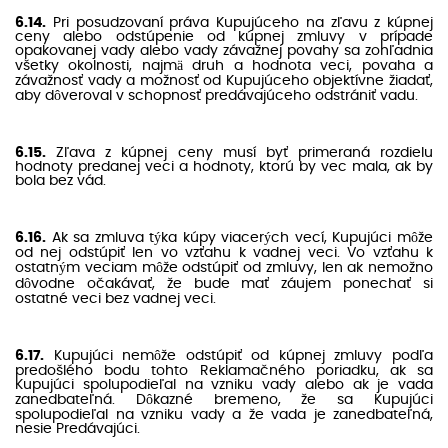
6.14.
Pri posudzovaní práva Kupujúceho na zľavu z kúpnej
ceny alebo odstúpenie od kúpnej zmluvy v prípade
opakovanej vady alebo vady závažnej povahy sa zohľadnia
všetky okolnosti, najmä druh a hodnota veci, povaha a
závažnosť vady a možnosť od Kupujúceho objektívne žiadať,
aby dôveroval v schopnosť predávajúceho odstrániť vadu.
6.15.
Zľava z kúpnej ceny musí byť primeraná rozdielu
hodnoty predanej veci a hodnoty, ktorú by vec mala, ak by
bola bez vád.
6.16.
Ak sa zmluva týka kúpy viacerých vecí, Kupujúci môže
od nej odstúpiť len vo vzťahu k vadnej veci. Vo vzťahu k
ostatným veciam môže odstúpiť od zmluvy, len ak nemožno
dôvodne očakávať, že bude mať záujem ponechať si
ostatné veci bez vadnej veci.
6.17.
Kupujúci nemôže odstúpiť od kúpnej zmluvy podľa
predošlého bodu tohto Reklamačného poriadku, ak sa
Kupujúci spolupodieľal na vzniku vady alebo ak je vada
zanedbateľná. Dôkazné bremeno, že sa Kupujúci
spolupodieľal na vzniku vady a že vada je zanedbateľná,
nesie Predávajúci.