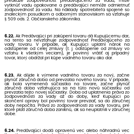
preukáže zodpovednosť predávajúceho za vadu, môže
vytknúť vadu opakovane a predávajúci nemôže odmietnuť
zodpovednosť za vadu. Na náklady spotrebiteľa spojené so
znaleckým posudkom a odborným stanoviskom sa vzťahuje
§ 509 ods. 2. Občianskeho zákonníka.
6.22.
Ak Predávajúci pri zakúpení tovaru dá Kupujúcemu dar,
na tento sa nevzťahuje zodpovednosť Predávajúceho za
vady tovaru. V prípade, ak Kupujúci uplatní nárok na
odstúpenie od celej zmluvy (t. j. odstúpenie od zmluvy vo
vzťahu k všetkým veciam), je povinný vrátiť aj prípadný
tovar, ktorý obdržal pri kúpe vadného tovaru ako dar.
6.23.
Ak dôjde k výmene vadného tovaru za nový, začne
plynúť záručná doba od prevzatia nového tovaru. V prípade,
ak bola vymenená súčiastka na tovare, začne plynúť
záručná doba vzťahujúca sa na túto novú súčiastku od
prevzatia tejto novej súčiastky. Doba od uplatnenia práva zo
zodpovednosti za vady až do doby, keď Kupujúci po
skončení opravy bol povinný tovar prevziať, sa do záručnej
doby nepočíta. Práva zo zodpovednosti za vady tovaru, pre
ktoré platí záručná doba zaniknú, ak sa neuplatnili v záručnej
dobe.
6.24.
Predávajúci dodá opravenú vec alebo náhradnú vec