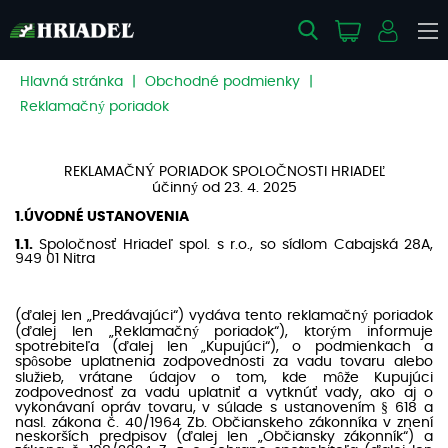
Hlavná stránka
|
Obchodné podmienky
|
Reklamačný poriadok
REKLAMAČNÝ PORIADOK SPOLOČNOSTI HRIADEĽ
účinný od 23. 4. 2025
1.ÚVODNÉ USTANOVENIA
1.1.
Spoločnosť Hriadeľ spol. s r.o., so sídlom Cabajská 28A,
949 01 Nitra
(ďalej len „Predávajúci“) vydáva tento reklamačný poriadok
(ďalej len „Reklamačný poriadok“), ktorým informuje
spotrebiteľa (ďalej len „Kupujúci“), o podmienkach a
spôsobe uplatnenia zodpovednosti za vadu tovaru alebo
služieb, vrátane údajov o tom, kde môže Kupujúci
zodpovednosť za vadu uplatniť a vytknúť vady, ako aj o
vykonávaní opráv tovaru, v súlade s ustanovením § 618 a
nasl. zákona č. 40/1964 Zb. Občianskeho zákonníka v znení
neskorších predpisov (ďalej len „Občiansky zákonník“) a