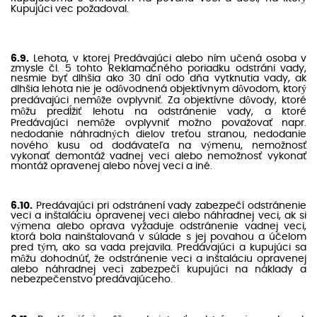
Kupujúci vec požadoval.
6.9.
Lehota, v ktorej Predávajúci alebo ním učená osoba v
zmysle čl. 5 tohto Reklamačného poriadku odstráni vady,
nesmie byť dlhšia ako 30 dní odo dňa vytknutia vady, ak
dlhšia lehota nie je odôvodnená objektívnym dôvodom, ktorý
predávajúci nemôže ovplyvniť. Za objektívne dôvody, ktoré
môžu predĺžiť lehotu na odstránenie vady, a ktoré
Predávajúci nemôže ovplyvniť možno považovať napr.
nedodanie náhradných dielov treťou stranou, nedodanie
nového kusu od dodávateľa na výmenu, nemožnosť
vykonať demontáž vadnej veci alebo nemožnosť vykonať
montáž opravenej alebo novej veci a iné.
6.10.
Predávajúci pri odstránení vady zabezpečí odstránenie
veci a inštaláciu opravenej veci alebo náhradnej veci, ak si
výmena alebo oprava vyžaduje odstránenie vadnej veci,
ktorá bola nainštalovaná v súlade s jej povahou a účelom
pred tým, ako sa vada prejavila. Predávajúci a kupujúci sa
môžu dohodnúť, že odstránenie veci a inštaláciu opravenej
alebo náhradnej veci zabezpečí kupujúci na náklady a
nebezpečenstvo predávajúceho.