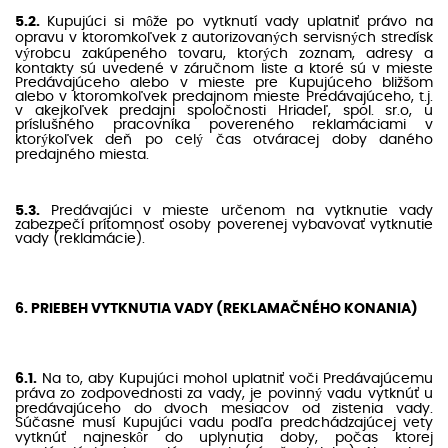
5.2.
Kupujúci si môže po vytknutí vady uplatniť právo na
opravu v ktoromkoľvek z autorizovaných servisných stredísk
výrobcu zakúpeného tovaru, ktorých zoznam, adresy a
kontakty sú uvedené v záručnom liste a ktoré sú v mieste
Predávajúceho alebo v mieste pre Kupujúceho bližšom
alebo v ktoromkoľvek predajnom mieste Predávajúceho, t.j.
v akejkoľvek predajni spoločnosti Hriadeľ, spol. sr.o, u
príslušného pracovníka povereného reklamáciami v
ktorýkoľvek deň po celý čas otváracej doby daného
predajného miesta.
5.3.
Predávajúci v mieste určenom na vytknutie vady
zabezpečí prítomnosť osoby poverenej vybavovať vytknutie
vady (reklamácie).
6. PRIEBEH VYTKNUTIA VADY (REKLAMAČNÉHO KONANIA)
6.1.
Na to, aby Kupujúci mohol uplatniť voči Predávajúcemu
práva zo zodpovednosti za vady, je povinný vadu vytknúť u
predávajúceho do dvoch mesiacov od zistenia vady.
Súčasne musí Kupujúci vadu podľa predchádzajúcej vety
vytknúť najneskôr do uplynutia doby, počas ktorej