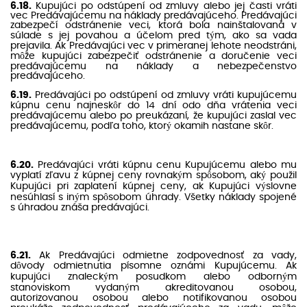
6.18.
Kupujúci po odstúpení od zmluvy alebo jej časti vráti
vec Predávajúcemu na náklady predávajúceho. Predávajúci
zabezpečí odstránenie veci, ktorá bola nainštalovaná v
súlade s jej povahou a účelom pred tým, ako sa vada
prejavila. Ak Predávajúci vec v primeranej lehote neodstráni,
môže kupujúci zabezpečiť odstránenie a doručenie veci
predávajúcemu na náklady a nebezpečenstvo
predávajúceho.
6.19.
Predávajúci po odstúpení od zmluvy vráti kupujúcemu
kúpnu cenu najneskôr do 14 dní odo dňa vrátenia veci
predávajúcemu alebo po preukázaní, že kupujúci zaslal vec
predávajúcemu, podľa toho, ktorý okamih nastane skôr.
6.20.
Predávajúci vráti kúpnu cenu Kupujúcemu alebo mu
vyplatí zľavu z kúpnej ceny rovnakým spôsobom, aký použil
Kupujúci pri zaplatení kúpnej ceny, ak Kupujúci výslovne
nesúhlasí s iným spôsobom úhrady. Všetky náklady spojené
s úhradou znáša predávajúci.
6.21.
Ak Predávajúci odmietne zodpovednosť za vady,
dôvody odmietnutia písomne oznámi Kupujúcemu. Ak
kupujúci znaleckým posudkom alebo odborným
stanoviskom vydaným akreditovanou osobou,
autorizovanou osobou alebo notifikovanou osobou