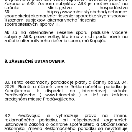
Zákona o ARS. Zoznam subjektov ARS je možné nájsť na
stránke Ministerstva hospodárstva
SR:
https://www.mhsr.sk/obchod/ochrana-
spotrebitela/alternativne-riesenie-spotrebitelskych-sporov-
1/zoznam-subjektov-alternativneho-riesenia-
spotrebitelskych-sporov-1
.
Ak sú na alternatívne riešenie sporu príslušné viaceré
subjekty ARS, právo voľby, ktorému z nich podá návrh na
začatie alternatívneho riešenia sporu, má Kupujúci.
8. ZÁVEREČNÉ USTANOVENIA
8.1. Tento Reklamačný poriadok je platný a účinný od 23. 04.
2025. Platné a účinné znenie Reklamačného poriadku je
Kupujúcemu k dispozícii na internetovej stránke
Predávajúceho (
www.hriadel.sk
) a tiež na každom
predajnom mieste Predávajúceho.
8.2. Predávajúci si vyhradzuje právo na zmenu
reklamačného poriadku, pri rešpektovaní kogentných
ustanovení Zákona o ochrane spotrebiteľa a Občianskeho
zákonníka. Zmena Reklamačného poriadku sa nevzťahuje