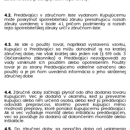
4.2.
Predávajúci v záručnom liste vydanom Kupujúcemu
môže poskytnúť spotrebiteľskú záruku presahujúcu rozsah
záruky uvedenej v bode 4.1, pričom podmienky a rozsah
tejto spotrebiteľskej záruky určí v záručnom liste.
4.3.
Ak ide o použitý tovar, napríklad vystavenú vzorku,
Kupujúci a Predávajúci sa môžu dohodnúť aj na kratšej
záručnej dobe, nie však kratšej ako jeden rok (§ 619 ods. 3
Občianskeho zákonníka) a Predávajúci nezodpovedá za
vady vzniknuté ich použitím alebo opotrebením. Použitý
tovar je zo strany Predávajúceho viditeľne označený ako
použitý a je pri ňom uvedená informácia o jeho skrátenej
záručnej dobe.
4.4.
Záručné doby začínajú plynúť odo dňa dodania tovaru
Kupujúcim. Vec je dodaná v okamihu, keď ju prevezme
kupujúci alebo ním určená osoba, alebo keď ju predávajúci
odovzdá prepravcovi, ktorého poveril kupujúci mimo
možností prepravy, ktoré ponúkol kupujúcemu predávajúci.
Ak si vec vyžaduje montáž alebo inštaláciu predávajúcim,
vec sa považuje za dodanú až dokončením montáže alebo
inštalácie.
4.5.
Do záručnej doby sa nepočíta doba od uplatnenia