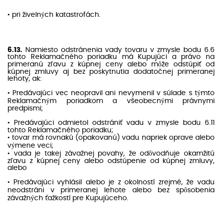
• pri živelných katastrofách.
6.13.
Namiesto odstránenia vady tovaru v zmysle bodu 6.6
tohto Reklamačného poriadku má Kupujúci a právo na
primeranú zľavu z kúpnej ceny alebo môže odstúpiť od
kúpnej zmluvy aj bez poskytnutia dodatočnej primeranej
lehoty, ak:
• Predávajúci vec neopravil ani nevymenil v súlade s týmto
Reklamačným poriadkom a všeobecnými právnymi
predpismi;
• Predávajúci odmietol odstrániť vadu v zmysle bodu 6.11
tohto Reklamačného poriadku;
• tovar má rovnakú (opakovanú) vadu napriek oprave alebo
výmene veci;
• vada je takej závažnej povahy, že odôvodňuje okamžitú
zľavu z kúpnej ceny alebo odstúpenie od kúpnej zmluvy,
alebo
• Predávajúci vyhlásil alebo je z okolností zrejmé, že vadu
neodstráni v primeranej lehote alebo bez spôsobenia
závažných ťažkostí pre Kupujúceho.