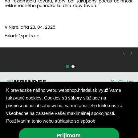
na reklamáciu tovaru, ktorý bol zakúpený počas účinnosti
reklamačného poriadku ku dňu kúpy tovaru.
V Nitre, dňa 23. 04. 2025
Hriadeľ,spol s r.o.
<
>
K prevádzke nášho webu webshop.hriadel.sk využívame
takzvané cookies. Cookies sú súbory slúžiace na
prispôsobenie obsahu webu, na meranie jeho funkčnosti a
Akcia
|
Nové produkty
|
Newsletter
všeobecne na zaistenie vašej maximálnej spokojnosti.
Používaním tohto webu súhlasíte so spôsob
DESIGNED & POWERED BY
POSITIVE ADAMSKY
Prijímam