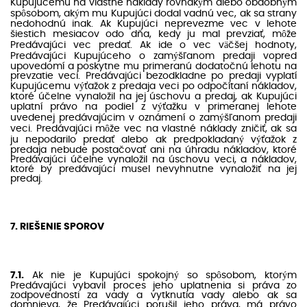
Kupujúcemu na vlastné náklady rovnakým alebo obdobným
spôsobom, akým mu Kupujúci dodal vadnú vec, ak sa strany
nedohodnú inak. Ak Kupujúci neprevezme vec v lehote
šiestich mesiacov odo dňa, kedy ju mal prevziať, môže
Predávajúci vec predať. Ak ide o vec väčšej hodnoty,
Predávajúci Kupujúceho o zamýšľanom predaji vopred
upovedomí a poskytne mu primeranú dodatočnú lehotu na
prevzatie veci. Predávajúci bezodkladne po predaji vyplatí
Kupujúcemu výťažok z predaja veci po odpočítaní nákladov,
ktoré účelne vynaložil na jej úschovu a predaj, ak Kupujúci
uplatní právo na podiel z výťažku v primeranej lehote
uvedenej predávajúcim v oznámení o zamýšľanom predaji
veci. Predávajúci môže vec na vlastné náklady zničiť, ak sa
ju nepodarilo predať alebo ak predpokladaný výťažok z
predaja nebude postačovať ani na úhradu nákladov, ktoré
Predávajúci účelne vynaložil na úschovu veci, a nákladov,
ktoré by predávajúci musel nevyhnutne vynaložiť na jej
predaj.
7. RIEŠENIE SPOROV
7.1.
Ak nie je Kupujúci spokojný so spôsobom, ktorým
Predávajúci vybavil proces jeho uplatnenia si práva zo
zodpovednosti za vady a vytknutia vady alebo ak sa
domnieva, že Predávajúci porušil jeho práva, má právo