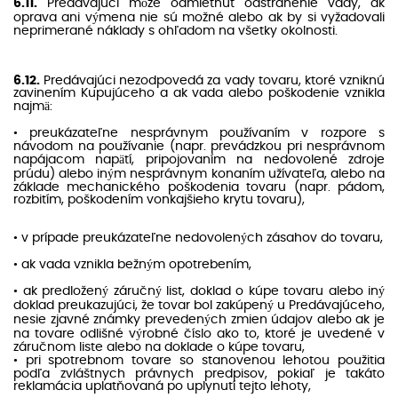
6.11.
Predávajúci môže odmietnuť odstránenie vady, ak
oprava ani výmena nie sú možné alebo ak by si vyžadovali
neprimerané náklady s ohľadom na všetky okolnosti.
6.12.
Predávajúci nezodpovedá za vady tovaru, ktoré vzniknú
zavinením Kupujúceho a ak vada alebo poškodenie vznikla
najmä:
• preukázateľne nesprávnym používaním v rozpore s
návodom na používanie (napr. prevádzkou pri nesprávnom
napájacom napätí, pripojovaním na nedovolené zdroje
prúdu) alebo iným nesprávnym konaním užívateľa, alebo na
základe mechanického poškodenia tovaru (napr. pádom,
rozbitím, poškodením vonkajšieho krytu tovaru),
• v prípade preukázateľne nedovolených zásahov do tovaru,
• ak vada vznikla bežným opotrebením,
• ak predložený záručný list, doklad o kúpe tovaru alebo iný
doklad preukazujúci, že tovar bol zakúpený u Predávajúceho,
nesie zjavné známky prevedených zmien údajov alebo ak je
na tovare odlišné výrobné číslo ako to, ktoré je uvedené v
záručnom liste alebo na doklade o kúpe tovaru,
• pri spotrebnom tovare so stanovenou lehotou použitia
podľa zvláštnych právnych predpisov, pokiaľ je takáto
reklamácia uplatňovaná po uplynutí tejto lehoty,