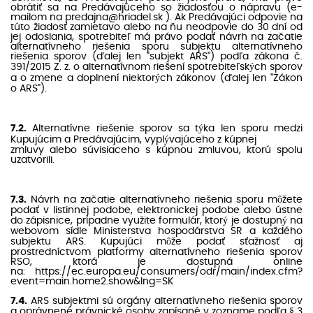
obrátiť sa na Predávajúceho so žiadosťou o nápravu (e-
mailom na predajna@hriadel.sk ). Ak Predávajúci odpovie na
túto žiadosť zamietavo alebo na ňu neodpovie do 30 dní od
jej odoslania, spotrebiteľ má právo podať návrh na začatie
alternatívneho riešenia sporu subjektu alternatívneho
riešenia sporov (ďalej len "subjekt ARS") podľa zákona č.
391/2015 Z. z. o alternatívnom riešení spotrebiteľských sporov
a o zmene a doplnení niektorých zákonov (ďalej len "Zákon
o ARS").
7.2.
Alternatívne riešenie sporov sa týka len sporu medzi
Kupujúcim a Predávajúcim, vyplývajúceho z kúpnej
zmluvy alebo súvisiaceho s kúpnou zmluvou, ktorú spolu
uzatvorili.
7.3.
Návrh na začatie alternatívneho riešenia sporu môžete
podať v listinnej podobe, elektronickej podobe alebo ústne
do zápisnice, prípadne využite formulár, ktorý je dostupný na
webovom sídle Ministerstva hospodárstva SR a každého
subjektu ARS. Kupujúci môže podať sťažnosť aj
prostredníctvom platformy alternatívneho riešenia sporov
RSO, ktorá je dostupná online
na:
https://ec.europa.eu/consumers/odr/main/index.cfm?
event=main.home2.show&lng=SK
7.4.
ARS subjektmi sú orgány alternatívneho riešenia sporov
a oprávnené právnické osoby zapísané v zozname podľa § 3