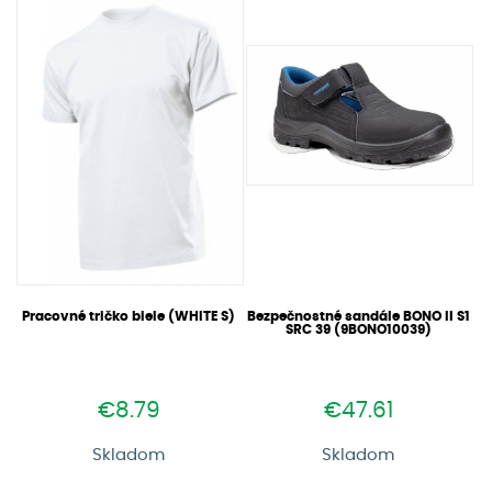
Pracovné tričko biele (WHITE S)
Bezpečnostné sandále BONO II S1
SRC 39 (9BONO10039)
€8.79
€47.61
Skladom
Skladom