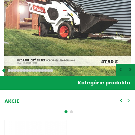
<
>
Kategórie produktu
<
>
AKCIE