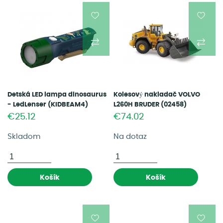
Detská LED lampa dinosaurus
Kolesový nakladač VOLVO
- LedLenser (KIDBEAM4)
L260H BRUDER (02458)
€25.12
€74.02
Skladom
Na dotaz
Košík
Košík