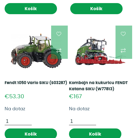
Košík
Košík
Fendt 1050 Vario SIKU (S03287)
Kombajn na kukuricu FENDT
Katana SIKU (W77813)
€53.30
€167
Na dotaz
Na dotaz
Košík
Košík