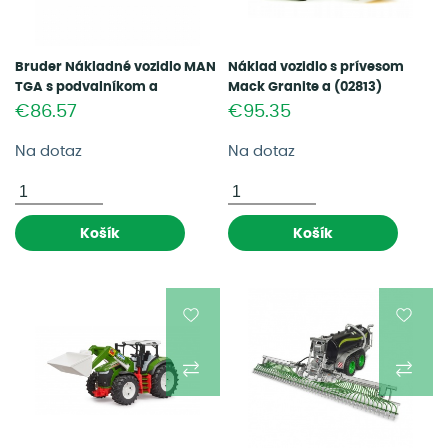
Bruder Nákladné vozidlo MAN
Náklad vozidlo s prívesom
TGA s podvalníkom a
Mack Granite a (02813)
teleskopickým nakladačom
€86.57
€95.35
Manitou (02774)
Na dotaz
Na dotaz
Košík
Košík