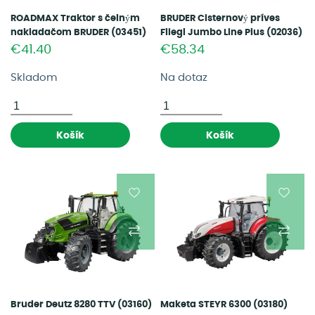
ROADMAX Traktor s čelným
BRUDER Cisternový príves
nakladačom BRUDER (03451)
Fliegl Jumbo Line Plus (02036)
€41.40
€58.34
Skladom
Na dotaz
Košík
Košík
Bruder Deutz 8280 TTV (03160)
Maketa STEYR 6300 (03180)