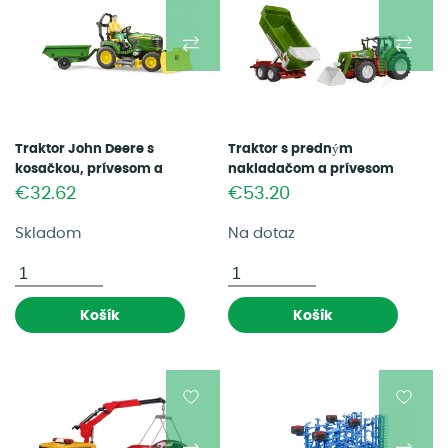
Traktor John Deere s
Traktor s predným
kosačkou, prívesom a
nakladačom a prívesom
záhradníkom (62104)
BRUDER (03452)
€32.62
€53.20
Skladom
Na dotaz
Košík
Košík