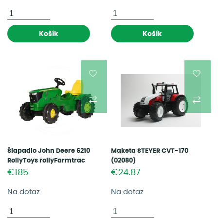
Košík
Košík
Šlapadlo John Deere 6210
Maketa STEYER CVT-170
RollyToys rollyFarmtrac
(02080)
(600601066)
€185
€24.87
Na dotaz
Na dotaz