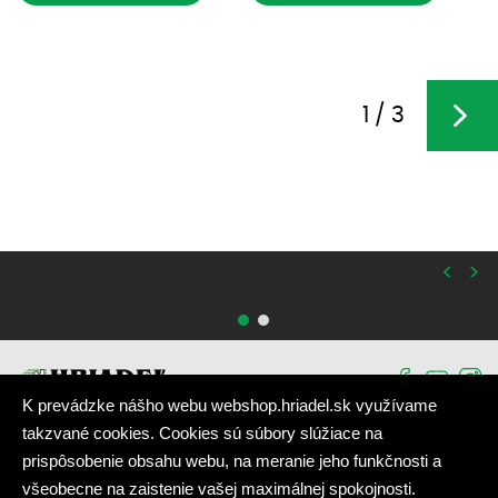
1 / 3
<
>
K prevádzke nášho webu webshop.hriadel.sk využívame
takzvané cookies. Cookies sú súbory slúžiace na
prispôsobenie obsahu webu, na meranie jeho funkčnosti a
Akcia
|
Nové produkty
|
Newsletter
všeobecne na zaistenie vašej maximálnej spokojnosti.