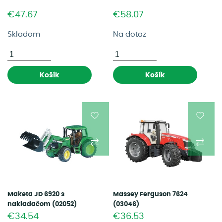
€47.67
€58.07
Skladom
Na dotaz
Košík
Košík
Maketa JD 6920 s
Massey Ferguson 7624
nakladačom (02052)
(03046)
€34.54
€36.53