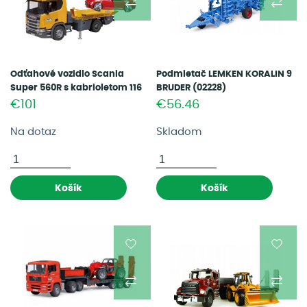
Odťahové vozidlo Scania
Podmietač LEMKEN KORALIN 9
Super 560R s kabrioletom 116
BRUDER (02228)
BRUDER (03552)
€101
€56.46
Na dotaz
Skladom
Košík
Košík