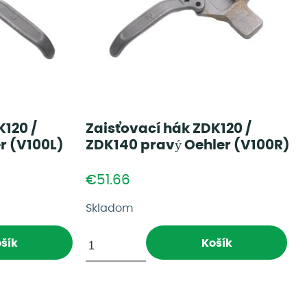
K120 /
Zaisťovací hák ZDK120 /
r (V100L)
ZDK140 pravý Oehler (V100R)
€51.66
Skladom
šík
Košík