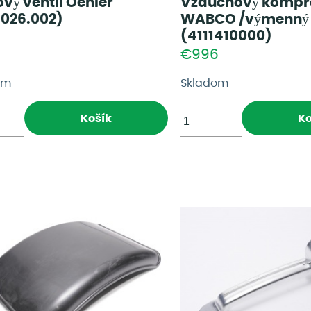
vý ventil Oehler
Vzduchový kompr
.026.002)
WABCO /výmenný 
(4111410000)
€996
om
Skladom
Košík
Ko