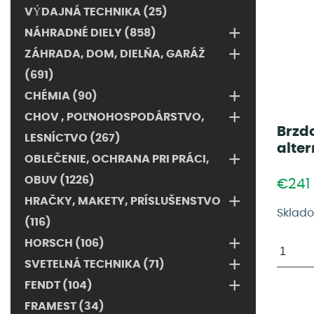
VÝDAJNÁ TECHNIKA (25)
+
NÁHRADNÉ DIELY (858)
+
ZÁHRADA, DOM, DIELŇA, GARÁŽ
(691)
+
CHÉMIA (90)
+
CHOV , POĽNOHOSPODÁRSTVO,
Brzdo
LESNÍCTVO (267)
alter
+
OBLEČENIE, OCHRANA PRI PRÁCI,
OBUV (1226)
€241
+
HRAČKY, MAKETY, PRÍSLUŠENSTVO
Sklad
(116)
+
HORSCH (106)
+
SVETELNÁ TECHNIKA (71)
+
FENDT (104)
FRAMEST (34)