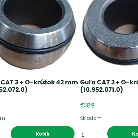
 CAT 3 + O-krúžok 42 mm
Guľa CAT 2 + O-k
52.072.0)
(10.952.071.0)
€189
om
Skladom
Košík
Ko