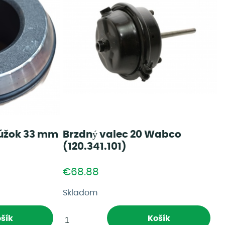
rúžok 33 mm
Brzdný valec 20 Wabco
(120.341.101)
€68.88
Skladom
šík
Košík