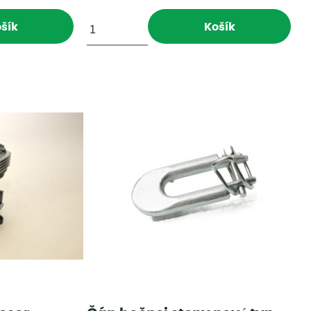
šík
Košík