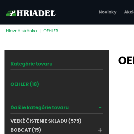
Novinky
Akci
Hlavná stránka
|
OEHLER
OE
Kategórie tovaru
OEHLER (18)
-
Ďalšie kategórie tovaru
VEĽKÉ ČISTENIE SKLADU (575)
+
BOBCAT (15)