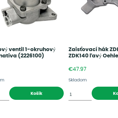
vý ventil 1-okruhový
Zaisťovací hák ZD
natíva (2226100)
ZDK140 ľavý Oehle
€47.97
om
Skladom
Košík
Ko