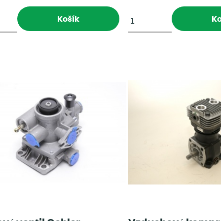
Košík
Ko