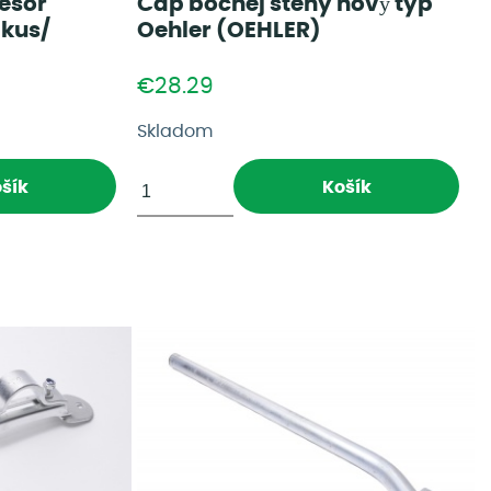
esor
Čáp bočnej steny nový typ
kus/
Oehler (OEHLER)
€28.29
Skladom
šík
Košík