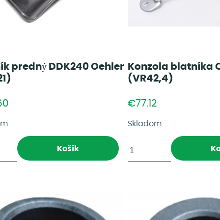
ník predný DDK240 Oehler
Konzola blatníka 
21)
(VR42,4)
60
€77.12
om
Skladom
Košík
Ko