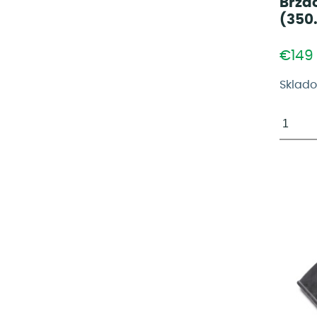
Brzdo
(350
€149
Sklad