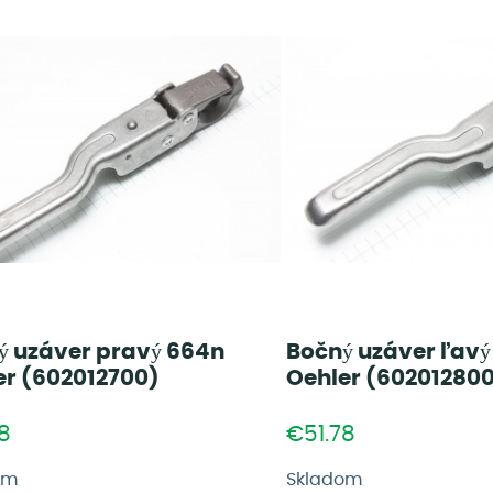
ý uzáver pravý 664n
Bočný uzáver ľavý
er (602012700)
Oehler (60201280
8
€51.78
om
Skladom