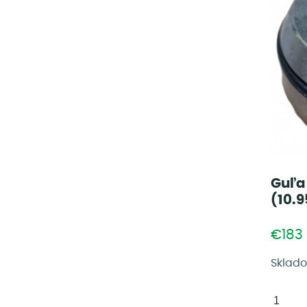
Guľa
(10.9
€183
Sklad