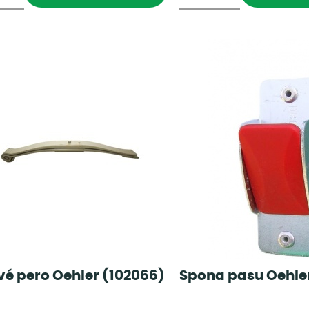
vé pero Oehler (102066)
Spona pasu Oehle