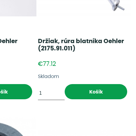
Oehler
Držiak, rúra blatníka Oehler
(2175.91.011)
€77.12
Skladom
šík
Košík