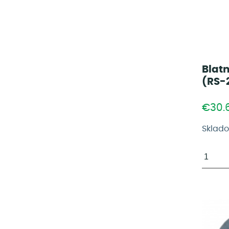
Blat
(RS-
€30.
Sklad