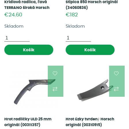
Krídlová radlica, ľavá
Stĺpica 850 Horsch originál
TERRANO široká Horsch
(34060836)
originál (00311328)
€24.60
€182
Skladom
Skladom
Košík
Košík
Hrot radličky ULD 25 mm
Hrot úzky tvrdený Horsch
originál (00311357)
originál (00310915)