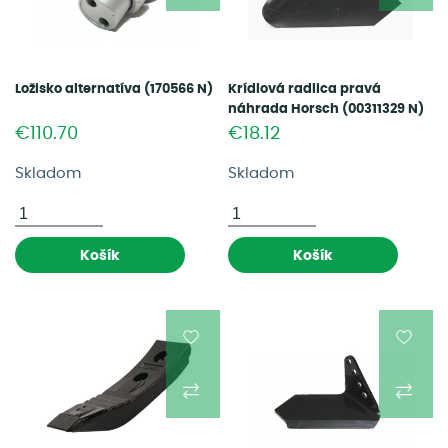
Ložisko alternatíva (170566 N)
Krídlová radlica pravá
náhrada Horsch (00311329 N)
€110.70
€18.12
Skladom
Skladom
Košík
Košík