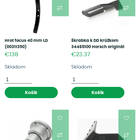
Hrot focus 40 mm LD
Škrabka k DD krúžkom
(00311350)
34465100 Horsch originál
(34465100)
€138
€23.37
Skladom
Skladom
Košík
Košík