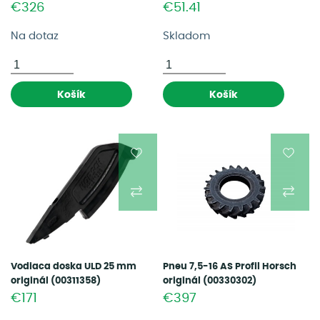
€326
€51.41
Na dotaz
Skladom
Košík
Košík
Vodiaca doska ULD 25 mm
Pneu 7,5-16 AS Profil Horsch
originál (00311358)
originál (00330302)
€171
€397