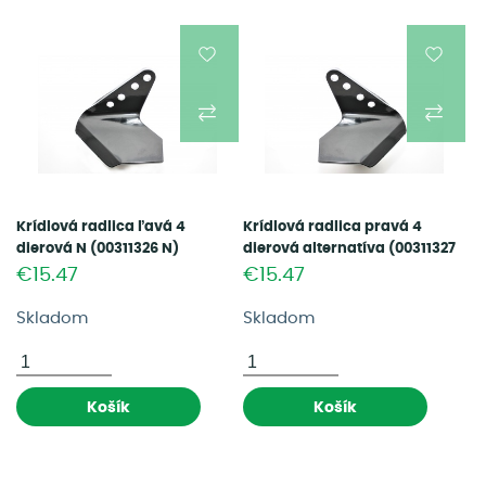
Krídlová radlica ľavá 4
Krídlová radlica pravá 4
dierová N (00311326 N)
dierová alternatíva (00311327
N)
€15.47
€15.47
Skladom
Skladom
Košík
Košík