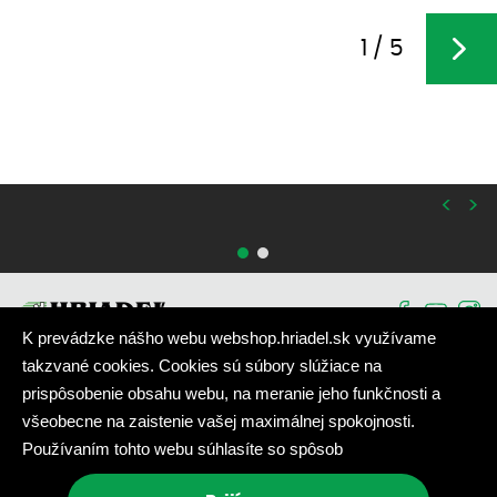
1 / 5
<
>
K prevádzke nášho webu webshop.hriadel.sk využívame
takzvané cookies. Cookies sú súbory slúžiace na
prispôsobenie obsahu webu, na meranie jeho funkčnosti a
Akcia
|
Nové produkty
|
Newsletter
všeobecne na zaistenie vašej maximálnej spokojnosti.
Používaním tohto webu súhlasíte so spôsob
DESIGNED & POWERED BY
POSITIVE ADAMSKY