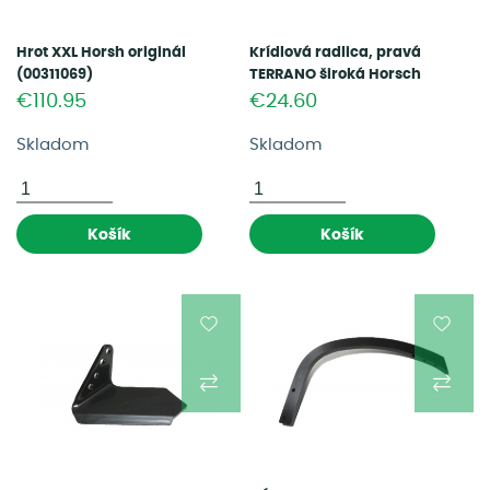
Hrot XXL Horsh originál
Krídlová radlica, pravá
(00311069)
TERRANO široká Horsch
originál (00311329)
€110.95
€24.60
Skladom
Skladom
Košík
Košík