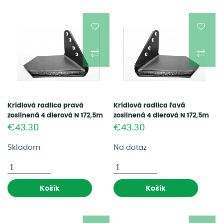
Krídlová radlica pravá
Krídlová radlica ľavá
zosilnená 4 dierová N 172,5m
zosilnená 4 dierová N 172,5m
(00311275)
(00311274)
€43.30
€43.30
Skladom
Na dotaz
Košík
Košík