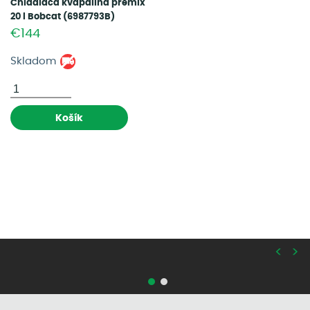
Chladiaca kvapalina premix
20 l Bobcat (6987793B)
€144
Skladom
Košík
<
>