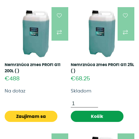
Nemrznúca zmes PROFI G11
Nemrznúca zmes PROFI G11 25L
200L ( )
( )
€488
€68.25
Na dotaz
Skladom
Zaujímam sa
Košík