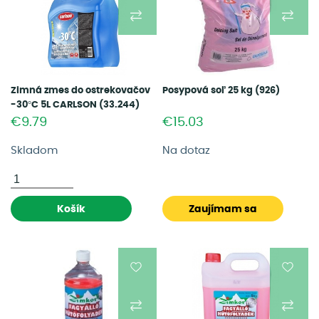
Zimná zmes do ostrekovačov
Posypová soľ 25 kg (926)
-30°C 5L CARLSON (33.244)
€9.79
€15.03
Skladom
Na dotaz
Košík
Zaujímam sa