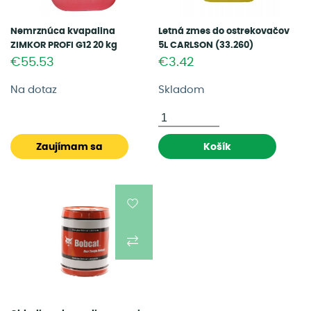
Nemrznúca kvapalina
Letná zmes do ostrekovačov
ZIMKOR PROFI G12 20 kg
5L CARLSON (33.260)
(ZIMKOR PROFI 20KG)
€55.53
€3.42
Na dotaz
Skladom
Zaujímam sa
Košík