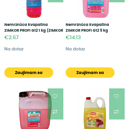
Nemrznúca kvapalina
Nemrznúca kvapalina
ZIMKOR PROFI G12 1 kg (ZIMKOR
ZIMKOR PROFI G12 5 kg
PROFI 1KG)
(ZIMKOR PROFI 5KG)
€2.67
€14.13
Na dotaz
Na dotaz
Zaujímam sa
Zaujímam sa