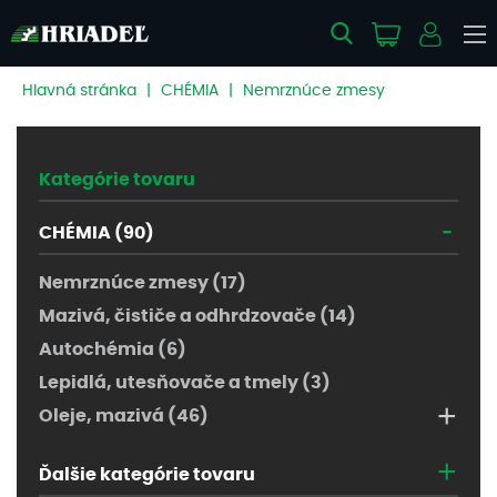
Hlavná stránka
|
CHÉMIA
|
Nemrznúce zmesy
Kategórie tovaru
-
CHÉMIA (90)
Nemrznúce zmesy (17)
Mazivá, čističe a odhrdzovače (14)
Autochémia (6)
Lepidlá, utesňovače a tmely (3)
+
Oleje, mazivá (46)
+
Ďalšie kategórie tovaru