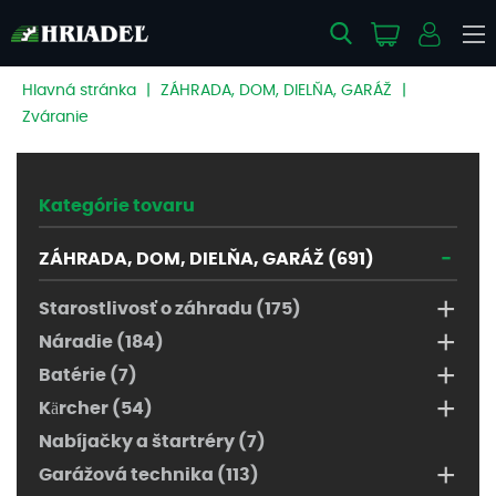
Hlavná stránka
|
ZÁHRADA, DOM, DIELŇA, GARÁŽ
|
Zváranie
Kategórie tovaru
-
ZÁHRADA, DOM, DIELŇA, GARÁŽ (691)
+
Starostlivosť o záhradu (175)
+
Náradie (184)
+
Batérie (7)
+
Kärcher (54)
Nabíjačky a štartréry (7)
+
Garážová technika (113)