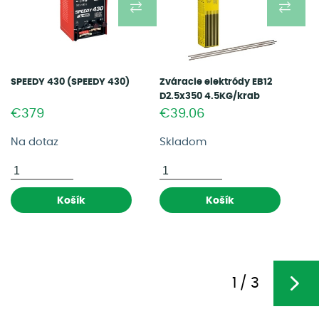
SPEEDY 430 (SPEEDY 430)
Zváracie elektródy EB12
D2.5x350 4.5KG/krab
(OK55.00 D2.5)
€379
€39.06
Na dotaz
Skladom
Košík
Košík
1 / 3