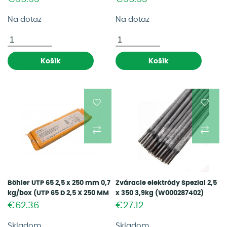
Na dotaz
Na dotaz
Košík
Košík
Böhler UTP 65 2,5 x 250 mm 0,7
Zváracie elektródy Spezial 2,5
kg/box (UTP 65 D 2,5 X 250 MM
x 350 3,9kg (W000287402)
1,2KG)
€62.36
€27.12
Skladom
Skladom