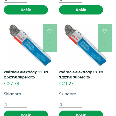
Košík
Košík
Zváracie elektródy EB-121
Zváracie elektródy EB-121
2,5x350 Supercito
3.2x350 Supercito
(W000287055)
(W000287056)
€27.74
€41.27
Skladom
Skladom
Košík
Košík