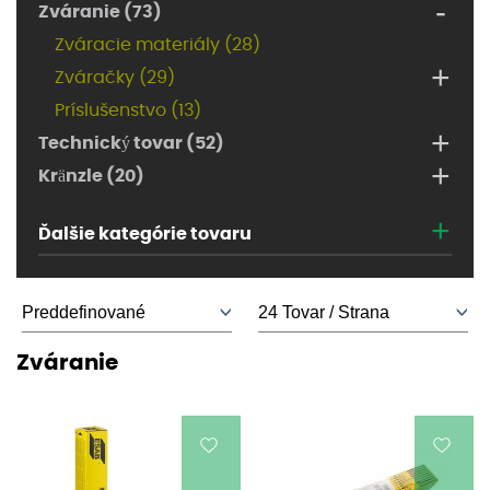
-
Zváranie (73)
Zváracie materiály (28)
+
Zváračky (29)
Príslušenstvo (13)
+
Technický tovar (52)
+
Kränzle (20)
+
Ďalšie kategórie tovaru
Zváranie