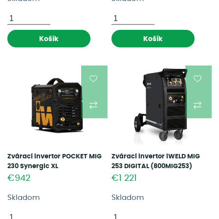
Košík
Košík
Zvárací invertor POCKET MIG
Zvárací invertor iWELD MIG
230 Synergic XL
253 DIGITAL (800MIG253)
(800MIG230SYN)
€942
€1 221
Skladom
Skladom