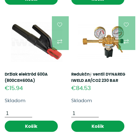
Držiak elektród 600A
Redukčný ventil DYNAREG
(800CEH600A)
IWELD AR/CO2 230 BAR
(5DRGCO23022L)
€15.94
€84.53
Skladom
Skladom
Košík
Košík