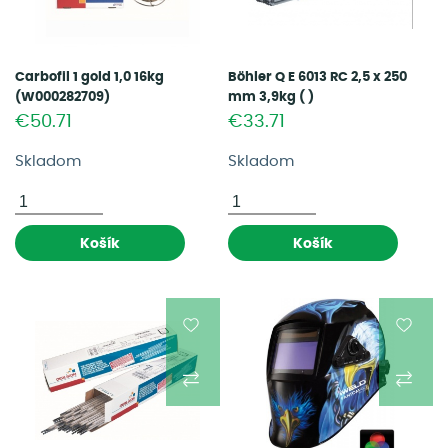
Carbofil 1 gold 1,0 16kg
Böhler Q E 6013 RC 2,5 x 250
(W000282709)
mm 3,9kg ( )
€50.71
€33.71
Skladom
Skladom
Košík
Košík