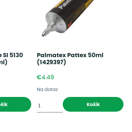
e SI 5130
Palmatex Pattex 50ml
ml)
(1429397)
€4.49
Na dotaz
šík
Košík