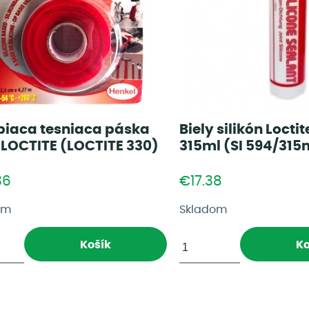
epiaca tesniaca páska
Biely silikón Loctit
 LOCTITE (LOCTITE 330)
315ml (SI 594/315
36
€17.38
om
Skladom
Košík
Ko