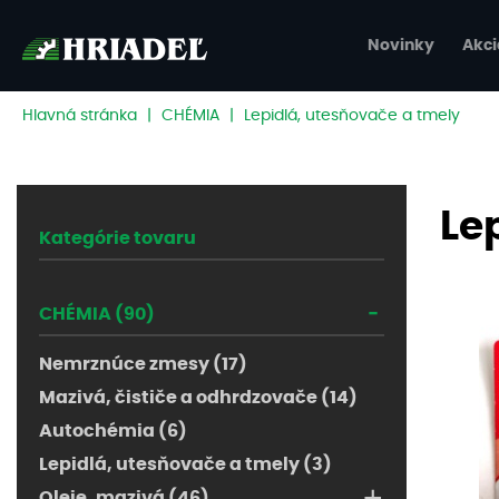
Novinky
Akci
Hlavná stránka
|
CHÉMIA
|
Lepidlá, utesňovače a tmely
Le
Kategórie tovaru
-
CHÉMIA (90)
Nemrznúce zmesy (17)
Mazivá, čističe a odhrdzovače (14)
Autochémia (6)
Lepidlá, utesňovače a tmely (3)
+
Oleje, mazivá (46)