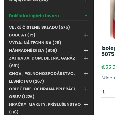
-
Ďalšie kategórie tovaru
VEĽKÉ ČISTENIE SKLADU (575)
+
BOBCAT (15)
VÝDAJNÁ TECHNIKA (25)
Izol
+
NÁHRADNÉ DIELY (858)
5075
+
ZÁHRADA, DOM, DIELŇA, GARÁŽ
(691)
€22.
+
CHOV , POĽNOHOSPODÁRSTVO,
Sklad
LESNÍCTVO (267)
+
OBLEČENIE, OCHRANA PRI PRÁCI,
OBUV (1226)
+
HRAČKY, MAKETY, PRÍSLUŠENSTVO
(116)