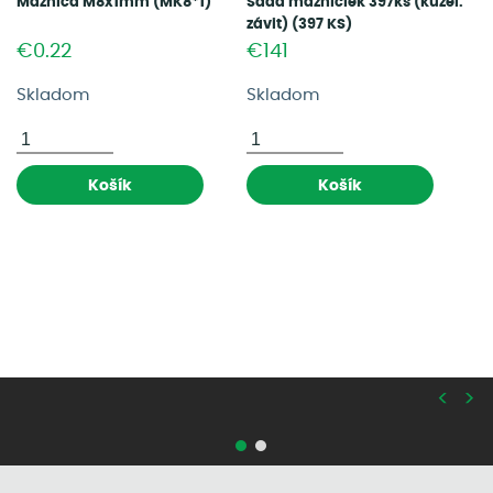
Maznica M8x1mm (MK8*1)
Sada mazničiek 397ks (kužel.
závit) (397 KS)
€0.22
€141
Skladom
Skladom
Košík
Košík
<
>