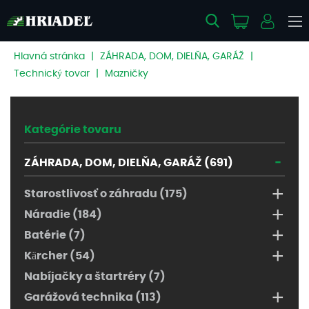
Hlavná stránka
|
ZÁHRADA, DOM, DIELŇA, GARÁŽ
|
Technický tovar
|
Mazničky
Kategórie tovaru
-
ZÁHRADA, DOM, DIELŇA, GARÁŽ (691)
+
Starostlivosť o záhradu (175)
+
Náradie (184)
+
Batérie (7)
+
Kärcher (54)
Nabíjačky a štartréry (7)
+
Garážová technika (113)