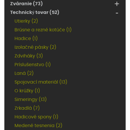
+
Zváranie (73)
-
Technický tovar (52)
Utierky (2)
Brúsne a rezné kotúče (1)
Hadice (1)
Izolačné pásky (2)
Zdviháky (3)
Príslušenstvo (1)
Laná (2)
Spojovací materiál (13)
O krúžky (1)
Simeringy (13)
Zrkadlá (7)
Hadicové spony (1)
Medené tesnenia (2)