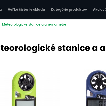
a
Veľké čistenie skladu
Kategórie produktov
Akciový
|
Meteorologické stanice a anemometre
teorologické stanice a