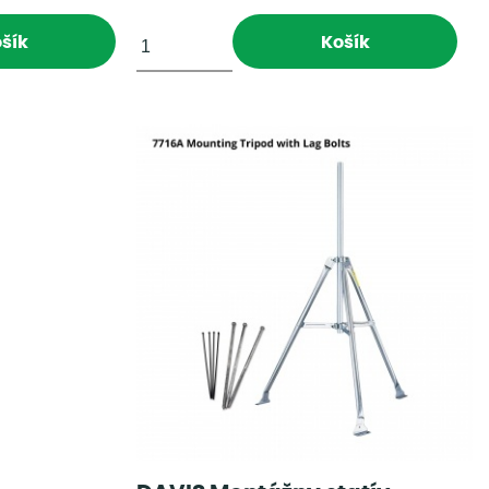
šík
Košík