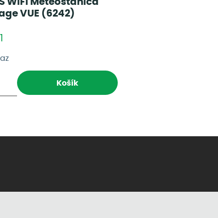
S WIFI Meteostanica
age VUE (6242)
1
taz
Košík