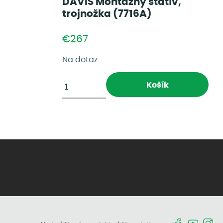
DAVIS Montážny statív,
trojnožka (7716A)
€267
Na dotaz
Košík