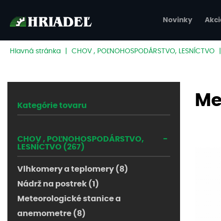
Novinky
Akci
Hlavná stránka
|
CHOV , POĽNOHOSPODÁRSTVO, LESNÍCTVO
Me
Kategórie tovaru
-
CHOV , POĽNOHOSPODÁRSTVO,
LESNÍCTVO (267)
Vlhkomery a teplomery (8)
Nádrž na postrek (1)
Meteorologické stanice a
anemometre (8)