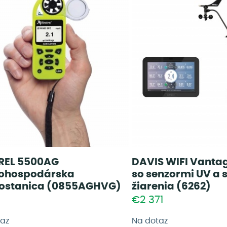
REL 5500AG
DAVIS WIFI Vantag
ohospodárska
so senzormi UV a 
ostanica (0855AGHVG)
žiarenia (6262)
2
€2 371
taz
Na dotaz