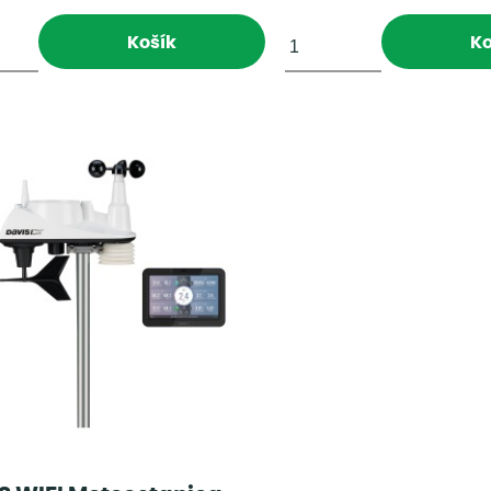
Košík
Ko