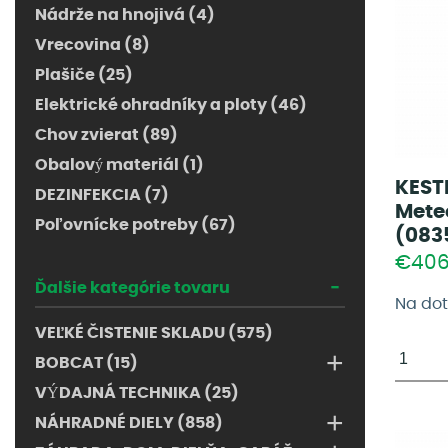
Nádrže na hnojivá (4)
Vrecovina (8)
Plašiče (25)
Elektrické ohradníky a ploty (46)
Chov zvierat (89)
Obalový materiál (1)
KEST
DEZINFEKCIA (7)
Mete
Poľovnícke potreby (67)
(083
€40
-
Ďalšie kategórie tovaru
Na do
VEĽKÉ ČISTENIE SKLADU (575)
+
BOBCAT (15)
VÝDAJNÁ TECHNIKA (25)
+
NÁHRADNÉ DIELY (858)