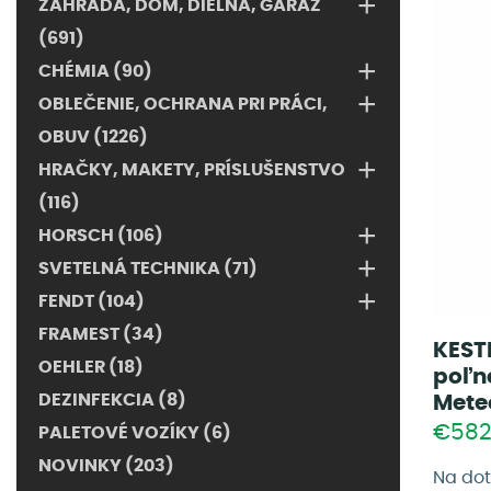
+
ZÁHRADA, DOM, DIELŇA, GARÁŽ
(691)
+
CHÉMIA (90)
+
OBLEČENIE, OCHRANA PRI PRÁCI,
OBUV (1226)
+
HRAČKY, MAKETY, PRÍSLUŠENSTVO
(116)
+
HORSCH (106)
+
SVETELNÁ TECHNIKA (71)
+
FENDT (104)
FRAMEST (34)
KEST
OEHLER (18)
poľn
DEZINFEKCIA (8)
Mete
€58
PALETOVÉ VOZÍKY (6)
NOVINKY (203)
Na do