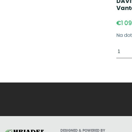
DAVI
Vant
€1 09
Na do
DESIGNED & POWERED BY