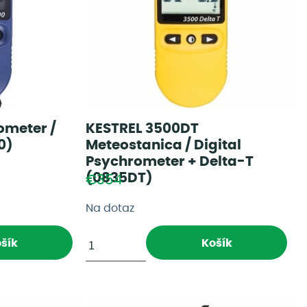
ometer /
KESTREL 3500DT
0)
Meteostanica / Digital
Psychrometer + Delta-T
(0835DT)
€354
Na dotaz
šík
Košík