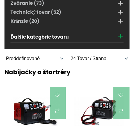
+
Zváranie (73)
+
Technický tovar (52)
+
Kränzle (20)
+
Ďalšie kategórie tovaru
Nabíjačky a štartréry