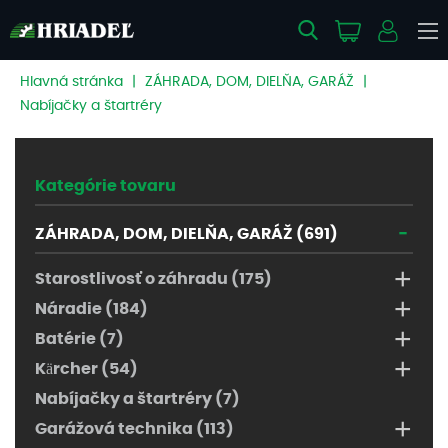
Hlavná stránka
|
ZÁHRADA, DOM, DIELŇA, GARÁŽ
|
Nabíjačky a štartréry
Kategórie tovaru
-
ZÁHRADA, DOM, DIELŇA, GARÁŽ (691)
+
Starostlivosť o záhradu (175)
+
Náradie (184)
+
Batérie (7)
+
Kärcher (54)
Nabíjačky a štartréry (7)
+
Garážová technika (113)