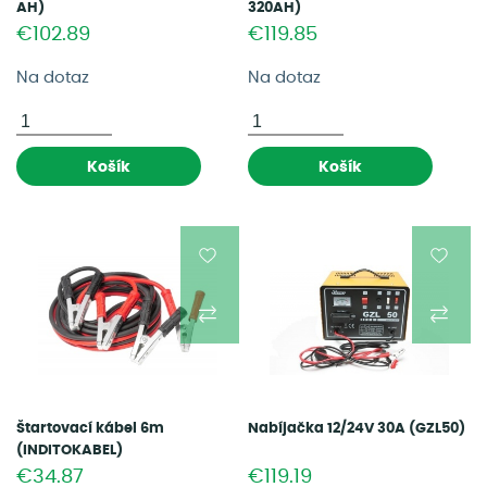
AH)
320AH)
€102.89
€119.85
Na dotaz
Na dotaz
Košík
Košík
Štartovací kábel 6m
Nabíjačka 12/24V 30A (GZL50)
(INDITOKABEL)
€34.87
€119.19