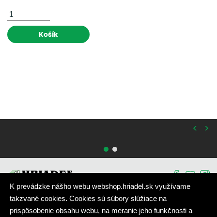
Košík
<
>
K prevádzke nášho webu webshop.hriadel.sk využívame
takzvané cookies. Cookies sú súbory slúžiace na
prispôsobenie obsahu webu, na meranie jeho funkčnosti a