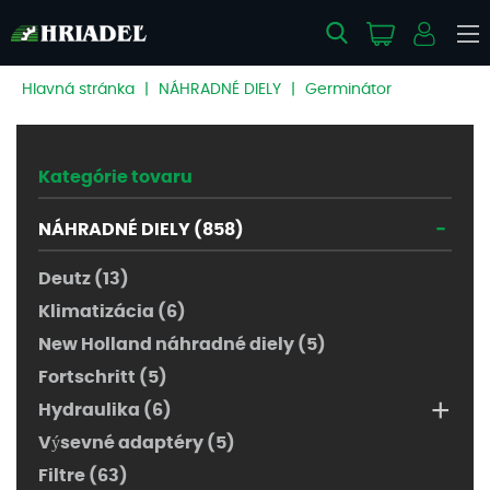
Hlavná stránka
|
NÁHRADNÉ DIELY
|
Germinátor
Kategórie tovaru
-
NÁHRADNÉ DIELY (858)
Deutz (13)
Klimatizácia (6)
New Holland náhradné diely (5)
Fortschritt (5)
+
Hydraulika (6)
Výsevné adaptéry (5)
Filtre (63)