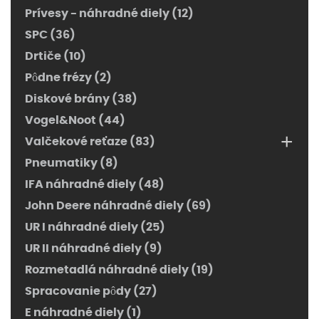
Prívesy - náhradné diely (12)
SPC (36)
Drtiče (10)
Pôdne frézy (2)
Diskové brány (38)
Vogel&Noot (44)
+
Valčekové reťaze (83)
Pneumatiky (8)
IFA náhradné diely (48)
John Deere náhradné diely (69)
UR I náhradné diely (25)
UR II náhradné diely (9)
Rozmetadlá náhradné diely (19)
Spracovanie pôdy (27)
E náhradné diely (1)