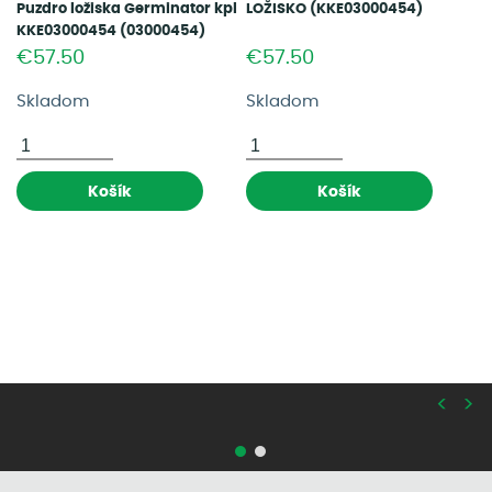
Puzdro ložiska Germinator kpl
LOŽISKO (KKE03000454)
KKE03000454 (03000454)
€57.50
€57.50
Skladom
Skladom
Košík
Košík
<
>