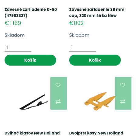
Závesné zariiadenie K-80
Závesné zariadenie 38 mm
(47983337)
cap, 320 mm šírka New
Holland (47983331)
€1 169
€892
Skladom
Skladom
Košík
Košík
Dvíhač klasov New Holland
Dvojprst kosy New Holland