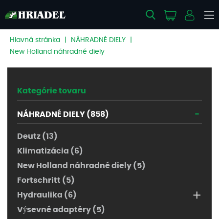
Hlavná stránka
|
NÁHRADNÉ DIELY
|
New Holland náhradné diely
Kategórie tovaru
-
NÁHRADNÉ DIELY (858)
Deutz (13)
Klimatizácia (6)
New Holland náhradné diely (5)
Fortschritt (5)
+
Hydraulika (6)
Výsevné adaptéry (5)