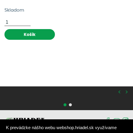
Skladom
Košík
<
>
K prevádzke nášho webu webshop.hriadel.sk využívame