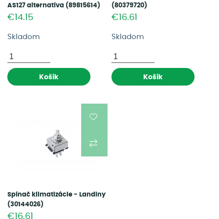
AS127 alternatíva (89815614)
(80379720)
€14.15
€16.61
Skladom
Skladom
Košík
Košík
Spínač klimatizácie - Landiny
(30144026)
€16.61