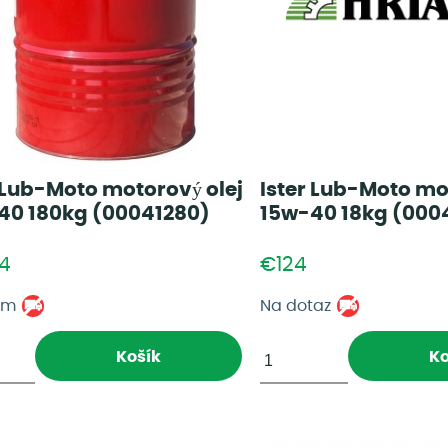
 Lub-Moto motorový olej
Ister Lub-Moto mo
40 180kg (00041280)
15w-40 18kg (000
24
€124
om
Na dotaz
Košík
Ko