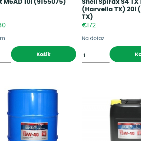
t M6AD 10l (9155075)
Shell Spirax S4 T
(Harvella TX) 20l 
TX)
80
€172
om
Na dotaz
Košík
Ko