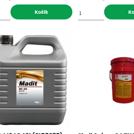
Košík
Ko