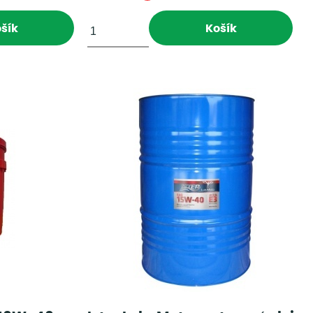
šík
Košík