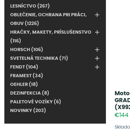
LESNÍCTVO (267)
+
OBLEČENIE, OCHRANA PRI PRÁCI,
OBUV (1226)
+
HRAČKY, MAKETY, PRÍSLUŠENSTVO
(116)
+
HORSCH (106)
+
SVETELNÁ TECHNIKA (71)
+
FENDT (104)
FRAMEST (34)
OEHLER (18)
Moto
DEZINFEKCIA (8)
GRAD
PALETOVÉ VOZÍKY (6)
(X99
NOVINKY (203)
€144
Sklad