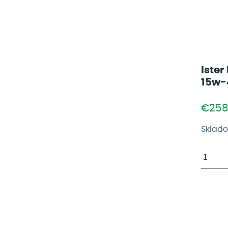
Ister
15w-
€25
Sklad