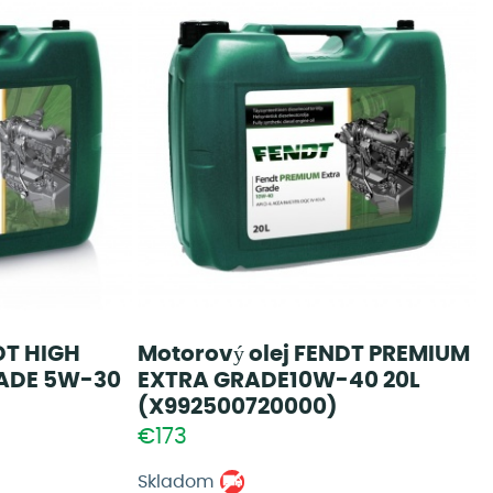
DT HIGH
Motorový olej FENDT PREMIUM
ADE 5W-30
EXTRA GRADE10W-40 20L
(X992500720000)
€173
Skladom