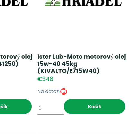
torový olej
Ister Lub-Moto motorový olej
41250)
15w-40 45kg
(KIVALTO/E715W40)
€348
Na dotaz
šík
Košík