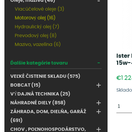
-
Oleje, mazivá (46)
Viacúčelové oleje (3)
Motorový olej (16)
Hydraulický olej (7)
Prevodový olej (8)
Mazivo, vazelína (6)
Ister
-
15w-
Ďalšie kategórie tovaru
VEĽKÉ ČISTENIE SKLADU (575)
€1 2
+
BOBCAT (15)
Sklad
VÝDAJNÁ TECHNIKA (25)
+
NÁHRADNÉ DIELY (858)
+
ZÁHRADA, DOM, DIELŇA, GARÁŽ
(691)
+
CHOV , POĽNOHOSPODÁRSTVO,