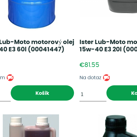
 Lub-Moto motorový olej
Ister Lub-Moto mo
40 E3 60l (00041447)
15w-40 E3 20l (00
8
€81.55
om
Na dotaz
Košík
Ko