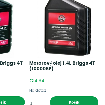
 Briggs 4T
Motorový olej 1.4L Briggs 4T
(100006E)
€14.64
Na dotaz
šík
Košík