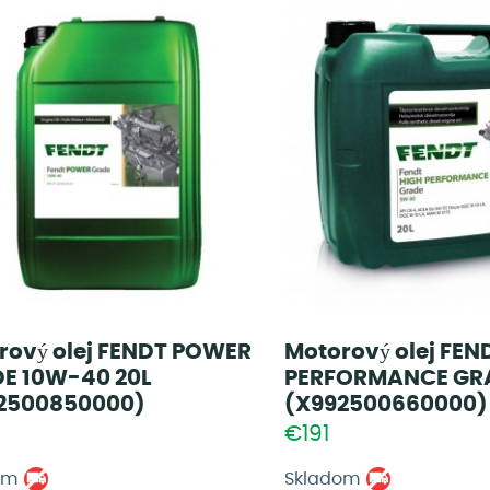
rový olej FENDT POWER
Motorový olej FEN
E 10W-40 20L
PERFORMANCE GR
2500850000)
(X992500660000)
€191
om
Skladom