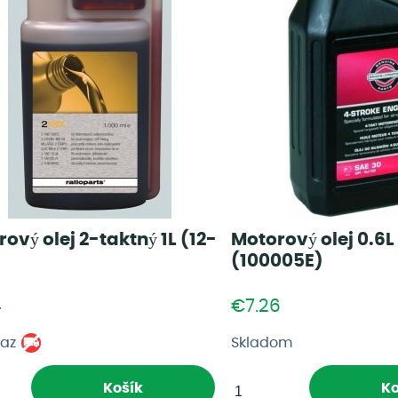
ový olej 2-taktný 1L (12-
Motorový olej 0.6L
(100005E)
4
€7.26
taz
Skladom
Košík
Ko