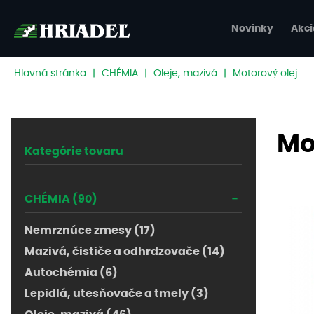
Novinky
Akci
Hlavná stránka
|
CHÉMIA
|
Oleje, mazivá
|
Motorový olej
Mo
Kategórie tovaru
-
CHÉMIA (90)
Nemrznúce zmesy (17)
Mazivá, čističe a odhrdzovače (14)
Autochémia (6)
Lepidlá, utesňovače a tmely (3)