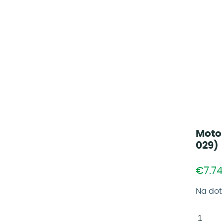
Motor
029)
€7.7
Na do