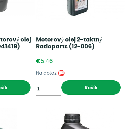
torový olej
Motorový olej 2-taktný
041418)
Ratioparts (12-006)
€5.46
Na dotaz
šík
Košík