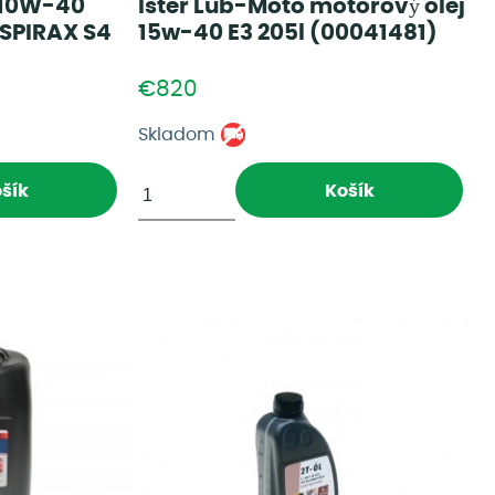
X 10W-40
Ister Lub-Moto motorový olej
(SPIRAX S4
15w-40 E3 205l (00041481)
€820
Skladom
šík
Košík