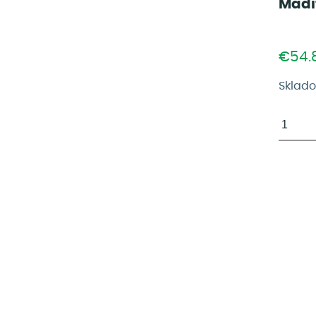
Madi
€54.
Sklad